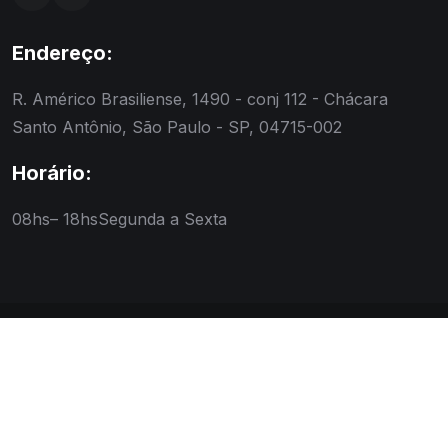
Endereço:
R. Américo Brasiliense, 1490 - conj 112 - Chácara
Santo Antônio, São Paulo - SP, 04715-002
Horário:
08hs– 18hs
Segunda a Sexta
© Copyright 2026 Job Viststo Todos os direitos
reservados. Desenvolvido por
Raven Studio
.