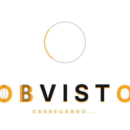
O
B
V
I
S
T
CARREGANDO...